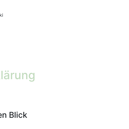
ki
lärung
en Blick